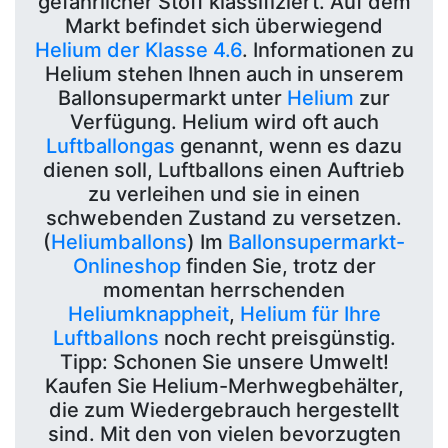
gefährlicher Stoff klassifiziert.
Auf dem
Markt befindet sich überwiegend
Helium der Klasse 4.6
. Informationen zu
Helium stehen Ihnen auch in unserem
Ballonsupermarkt unter
Helium
zur
Verfügung. Helium wird oft auch
Luftballongas
genannt, wenn es dazu
dienen soll, Luftballons einen Auftrieb
zu verleihen und sie in einen
schwebenden Zustand zu versetzen.
(
Heliumballons
) Im
Ballonsupermarkt-
Onlineshop
finden Sie, trotz der
momentan herrschenden
Heliumknappheit
,
Helium für Ihre
Luftballons
noch recht preisgünstig.
Tipp: Schonen Sie unsere Umwelt!
Kaufen Sie Helium-Merhwegbehälter,
die zum Wiedergebrauch hergestellt
sind. Mit den von vielen bevorzugten