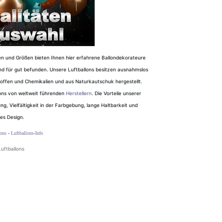
en und Größen bieten Ihnen hier erfahrene Ballondekorateure
 und für gut befunden. Unsere Luftballons besitzen ausnahmslos
ftsoffen und Chemikalien und aus Naturkautschuk hergestellt.
lons von weltweit führenden
Herstellern
. Die Vorteile unserer
ng, Vielfältigkeit in der Farbgebung, lange Haltbarkeit und
es Design.
ons
-
Luftballons-Info
uftballons