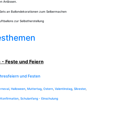
en Anlässen.
n, Sets an Ballondekorationen zum Selbermachen
ftballons zur Selbstherstellung
resthemen
- Feste und Feiern
hresfeiern und Festen
rneval
,
Halloween
,
Muttertag
,
Ostern
,
Valentinstag
,
Silvester
,
Konfirmation
,
Schulanfang - Einschulung