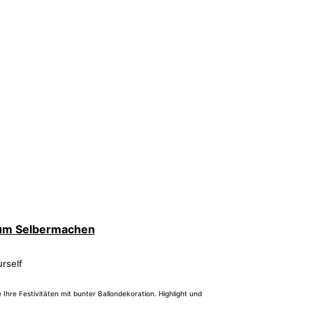
zum Selbermachen
urself
Ihre Festivitäten mit bunter Ballondekoration. Highlight und