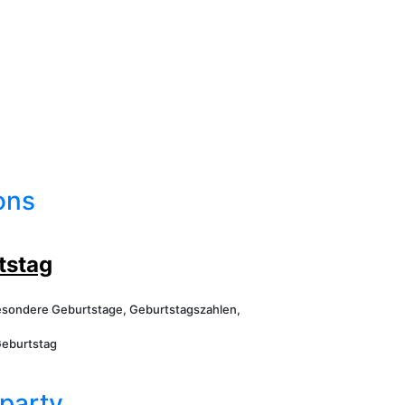
ons
tstag
esondere Geburtstage, Geburtstagszahlen,
Geburtstag
party