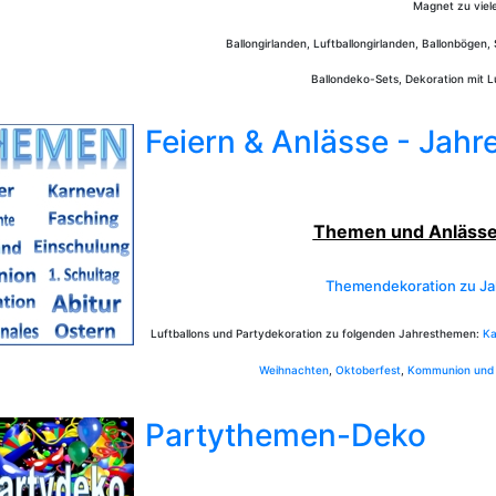
Magnet zu viel
Ballongirlanden, Luftballongirlanden, Ballonböge
Ballondeko-Sets, Dekoration mit Lu
Feiern & Anlässe - Jah
Themen und Anlässe 
Themendekoration zu Ja
Luftballons und Partydekoration zu folgenden Jahresthemen:
Ka
Weihnachten
,
Oktoberfest
,
Kommunion und 
Partythemen-Deko