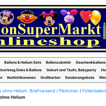
Ballons & Helium Sets
Ballonzubehör
Geschenkballons
burtstag Deko & Ballons
Geburt und Taufe, Babyparty
Ho
en
Konfettikanonen
Grußkarten
Sonderangebote
Wer
s ohne Helium. Briefversand / Päckchen
/
Folienballo
 ohne Helium