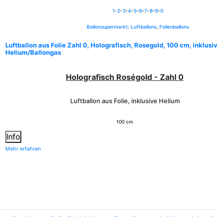
1
-
2
-
3
-
4
-
5
-
6
-
7
-
8
-
9
-
0
Ballonsupermarkt:
Luftballons
,
Folienballons
Luftballon aus Folie Zahl 0, Holografisch, Rosegold, 100 cm, inklusi
Helium/Ballongas
Holografisch Roségold - Zahl 0
Luftballon aus Folie, inklusive Helium
100 cm
Info
Mehr erfahren