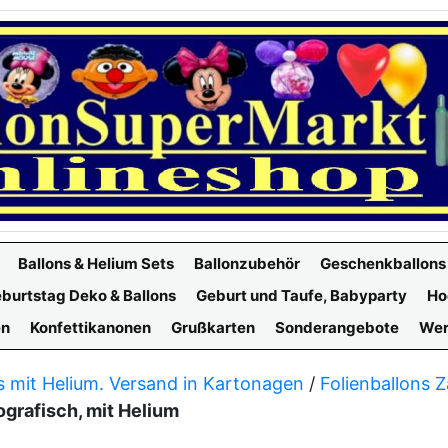
Ballons & Helium Sets
Ballonzubehör
Geschenkballons
burtstag Deko & Ballons
Geburt und Taufe, Babyparty
Ho
en
Konfettikanonen
Grußkarten
Sonderangebote
Wer
s mit Helium. Versand in Kartonagen
/
Folienballons Z
ografisch, mit Helium