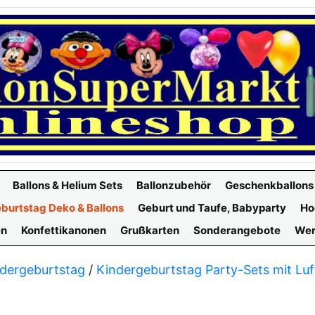
Ballons & Helium Sets
Ballonzubehör
Geschenkballons
burtstag Deko & Ballons
Geburt und Taufe, Babyparty
Ho
en
Konfettikanonen
Grußkarten
Sonderangebote
Wer
dergeburtstag
/
Kindergeburtstag Party-Sets mit Luf