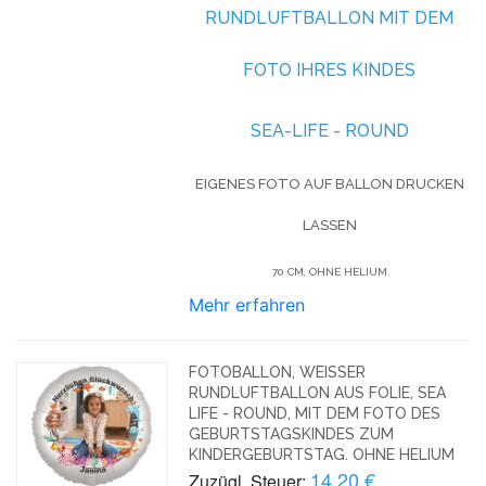
NDLUFTBALLON MIT DEM FO
TO IHRES KINDES
SEA-LIFE - ROUND
EIGENES FOTO AUF BALLON DRUCKEN
LASSEN
70 CM, OHNE HELIUM
Mehr erfahren
FOTOBALLON, WEISSER R
UNDLUFTBALLON AUS FOLIE, SEA L
IFE - ROUND, MIT DEM FOTO DES G
EBURTSTAGSKINDES ZUM K
INDERGEBURTSTAG. OHNE HELIUM
14,20 €
Zuzügl. Steuer: