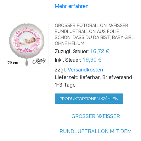
Mehr erfahren
GROSSER FOTOBALLON, WEISSER RU
NDLUFTBALLON AUS FOLIE. SC
HÖN, DASS DU DA BIST, BABY GIRL. OH
NE HELIUM
16,72 €
Zuzügl. Steuer:
19,90 €
Inkl. Steuer:
zzgl.
Versandkosten
Lieferzeit: lieferbar, Briefversand
1-3 Tage
PRODUKTOPTIONEN WÄHLEN
GROSSER, WEISSER RU
NDLUFTBALLON MIT DEM FO