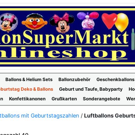
Ballons & Helium Sets
Ballonzubehör
Geschenkballons
burtstag Deko & Ballons
Geburt und Taufe, Babyparty
Ho
en
Konfettikanonen
Grußkarten
Sonderangebote
Wer
tballons mit Geburtstagszahlen
/
Luftballons Geburt