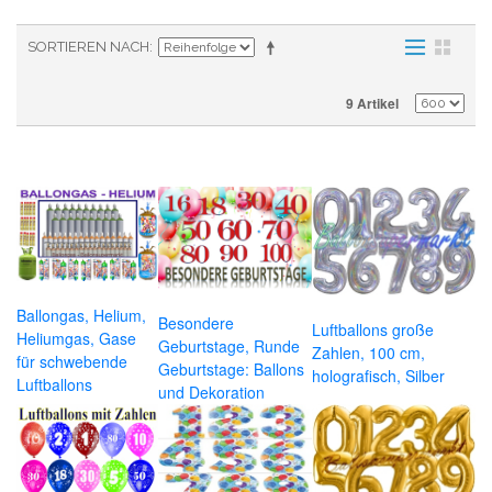
SORTIEREN NACH
9 Artikel
Ballongas, Helium,
Besondere
Luftballons große
Heliumgas, Gase
Geburtstage, Runde
Zahlen, 100 cm,
für schwebende
Geburtstage: Ballons
holografisch, Silber
Luftballons
und Dekoration