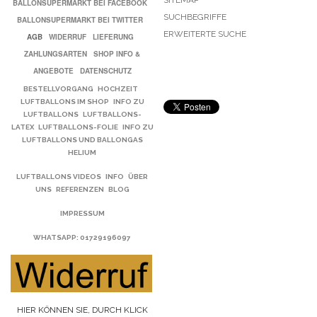
BALLONSUPERMARKT BEI FACEBOOK
SUCHBEGRIFFE
BALLONSUPERMARKT BEI TWITTER
ERWEITERTE SUCHE
AGB
WIDERRUF
LIEFERUNG
ZAHLUNGSARTEN
SHOP INFO &
ANGEBOTE
DATENSCHUTZ
BESTELLVORGANG
HOCHZEIT
LUFTBALLONS IM SHOP
INFO ZU
LUFTBALLONS
LUFTBALLONS-
LATEX
LUFTBALLONS-FOLIE
INFO ZU
LUFTBALLONS UND BALLONGAS
HELIUM
LUFTBALLONS VIDEOS
INFO
ÜBER
UNS
REFERENZEN
BLOG
IMPRESSUM
WHATSAPP
: 01729196097
HIER KÖNNEN SIE, DURCH KLICK