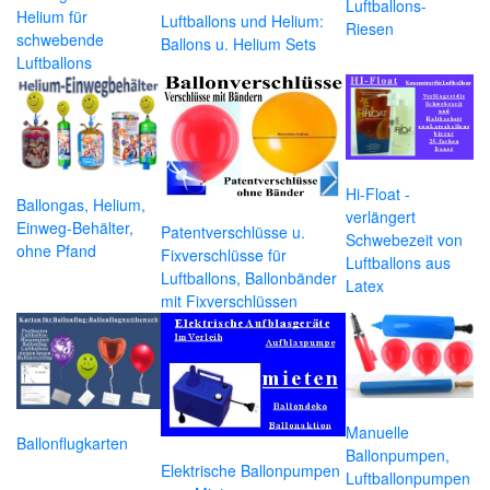
Luftballons-
Helium für
Luftballons und Helium:
Riesen
schwebende
Ballons u. Helium Sets
Luftballons
Hi-Float -
Ballongas, Helium,
verlängert
Einweg-Behälter,
Patentverschlüsse u.
Schwebezeit von
ohne Pfand
Fixverschlüsse für
Luftballons aus
Luftballons, Ballonbänder
Latex
mit Fixverschlüssen
Manuelle
Ballonflugkarten
Ballonpumpen,
Elektrische Ballonpumpen
Luftballonpumpen