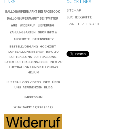
LINKS
QUICK LINKS
SITEMAP
BALLONSUPERMARKT BEI FACEBOOK
SUCHBEGRIFFE
BALLONSUPERMARKT BEI TWITTER
ERWEITERTE SUCHE
AGB
WIDERRUF
LIEFERUNG
ZAHLUNGSARTEN
SHOP INFO &
ANGEBOTE
DATENSCHUTZ
BESTELLVORGANG
HOCHZEIT
LUFTBALLONS IM SHOP
INFO ZU
LUFTBALLONS
LUFTBALLONS-
LATEX
LUFTBALLONS-FOLIE
INFO ZU
LUFTBALLONS UND BALLONGAS
HELIUM
LUFTBALLONS VIDEOS
INFO
ÜBER
UNS
REFERENZEN
BLOG
IMPRESSUM
WHATSAPP
: 01729196097