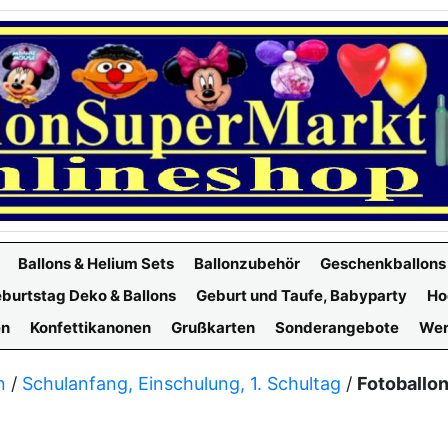
Ballons & Helium Sets
Ballonzubehör
Geschenkballons
burtstag Deko & Ballons
Geburt und Taufe, Babyparty
Ho
en
Konfettikanonen
Grußkarten
Sonderangebote
Wer
n
/
Schulanfang, Einschulung, 1. Schultag
/
Fotoballon