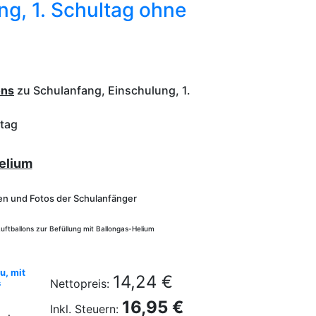
ng, 1. Schultag ohne
ons
zu Schulanfang, Einschulung, 1.
tag
elium
en und Fotos der Schulanfänger
uftballons zur Befüllung mit Ballongas-Helium
u, mit
14,24 €
Nettopreis:
s
16,95 €
Inkl. Steuern: