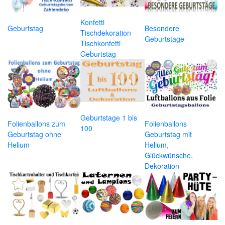
Konfetti
Geburtstag
Besondere
Tischdekoration
Geburtstage
Tischkonfetti
Geburtstag
Geburtstage 1 bis
Folienballons zum
Folienballons
100
Geburtstag ohne
Geburtstag mit
Helium
Helium,
Glückwünsche,
Dekoration