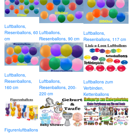
Luftballons,
Riesenballons, 60
Luftballons,
Luftballons,
cm
Riesenballons, 90 cm
Riesenballons, 117 cm
Luftballons,
Riesenballons,
Luftballons,
Luftballons zum
160 cm
Riesenballons, 200-
Verbinden,
220 cm
Kettenballons
Figurenluftballons