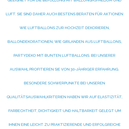
EEIGNET FÜR DIE BEFÜLLUNG MIT BALLONGAS-HELIUM UND L
UFT. SIE SIND DAHER AUCH BESTENS BERATEN FÜR AKTIONEN W
IE LUFTBALLONS ZUR HOCHZEIT DEKORIEREN, B
ALLONDEKORATIONEN, WIE GIRLANDEN AUS LUFTBALLONS, P
ARTYDEKO MIT BUNTEN LUFTBALLONS. BEI UNSERER A
USWAHL PROFITIEREN SIE VON 30-JÄHRIGER ERFAHRUNG. B
ESONDERE SCHWERPUNKTE BEI UNSEREN Q
UALITÄTSAUSWAHLKRITERIEN HABEN WIR AUF ELASTIZITÄT, F
ARBECHTHEIT, DICHTIGKEIT UND HALTBARKEIT GELEGT UM I
HNEN EINE LEICHT ZU PRAKTIZIERENDE UND ERFOLGREICHE V