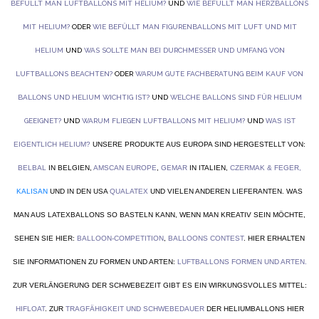
BEFÜLLT MAN LUFTBALLONS MIT HELIUM?
UND
WIE BEFÜLLT MAN HERZBALLONS
MIT HELIUM?
ODER
WIE BEFÜLLT MAN FIGURENBALLONS MIT LUFT UND MIT
HELIUM
UND
WAS SOLLTE MAN BEI DURCHMESSER UND UMFANG VON
LUFTBALLONS BEACHTEN?
ODER
WARUM GUTE FACHBERATUNG BEIM KAUF VON
BALLONS UND HELIUM WICHTIG IST?
UND
WELCHE BALLONS SIND FÜR HELIUM
GEEIGNET?
UND
WARUM FLIEGEN LUFTBALLONS MIT HELIUM?
UND
WAS IST
EIGENTLICH HELIUM?
UNSERE PRODUKTE AUS EUROPA SIND HERGESTELLT VON:
BELBAL
IN BELGIEN,
AMSCAN EUROPE
,
GEMAR
IN ITALIEN,
CZERMAK & FEGER
,
KALISAN
UND IN DEN USA
QUALATEX
UND VIELEN ANDEREN LIEFERANTEN. WAS
MAN AUS LATEXBALLONS SO BASTELN KANN, WENN MAN KREATIV SEIN MÖCHTE,
SEHEN SIE HIER:
BALLOON-COMPETITION
,
BALLOONS CONTEST
. HIER ERHALTEN
SIE INFORMATIONEN ZU FORMEN UND ARTEN:
LUFTBALLONS FORMEN UND ARTEN
.
ZUR VERLÄNGERUNG DER SCHWEBEZEIT GIBT ES EIN WIRKUNGSVOLLES MITTEL:
HIFLOAT
. ZUR
TRAGFÄHIGKEIT UND SCHWEBEDAUER
DER HELIUMBALLONS HIER