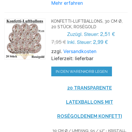
Mehr erfahren
KONFETTI-LUFTBALLONS, 30 CM Ø,
20 STÜCK, ROSÉGOLD
2,51 €
Zuzügl. Steuer:
7,95 €
2,99 €
Inkl. Steuer:
zzgl.
Versandkosten
Lieferzeit: lieferbar
IN DEN WARENKORB LEGEN
20 TRANSPARENTE
LATEXBALLONS MIT
ROSÉGOLDENEM KONFETTI
30 CM Ø / UMFANG: 95 / 12" - KRISTALL,