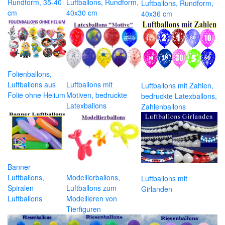
Rundform, 35-40
Luftballons, Rundform,
Luftballons, Rundform,
cm
40x30 cm
40x36 cm
Folienballons,
Luftballons aus
Luftballons mit
Luftballons mit Zahlen,
Folie ohne Helium
Motiven, bedruckte
bedruckte Latexballons,
Latexballons
Zahlenballons
Banner
Luftballons,
Modellierballons,
Luftballons mit
Spiralen
Luftballons zum
Girlanden
Luftballons
Modellieren von
Tierfiguren