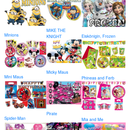
MIKE THE
Minions
Eiskönigin, Frozen
KNIGHT
Micky Maus
Mini Maus
Phineas and Ferb
Pirate
Spider-Man
Mia and Me