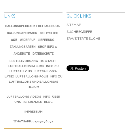
LINKS
QUICK LINKS
SITEMAP
BALLONSUPERMARKT BEI FACEBOOK
SUCHBEGRIFFE
BALLONSUPERMARKT BEI TWITTER
ERWEITERTE SUCHE
AGB
WIDERRUF
LIEFERUNG
ZAHLUNGSARTEN
SHOP INFO &
ANGEBOTE
DATENSCHUTZ
BESTELLVORGANG
HOCHZEIT
LUFTBALLONS IM SHOP
INFO ZU
LUFTBALLONS
LUFTBALLONS-
LATEX
LUFTBALLONS-FOLIE
INFO ZU
LUFTBALLONS UND BALLONGAS
HELIUM
LUFTBALLONS VIDEOS
INFO
ÜBER
UNS
REFERENZEN
BLOG
IMPRESSUM
WHATSAPP
: 01729196097