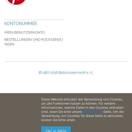
KONTONUMMER
MEIN BENUTZERKONTO
BESTELLUNGEN UND RÜCKSENDU
NGEN
© 1987-2026 Ballonsupermarkt e. K.
Diese Website erfordert die Verwendung von Cookies,
um alle Funktionen nutzen zu können. Für weitere
Informationen, welche Daten in den Cookies enthalten
sind, lesen Sie bitte unsere
Datenschutz
-Seite. Um die
Verwendung von Cookies für diese Seite zu aktivieren,
klicken Sie bitte unten.
ERLAUBEN