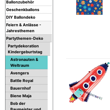
Ballonzubehör
Geschenkballons
DIY Ballondeko
Feiern & Anlässe -
Jahresthemen
Partythemen-Deko
Partydekoration
Kindergeburtstag
Astronauten &
Weltraum
Avengers
Battle Royal
Bauernhof
Biene Maja
Bob der
Baumeister und