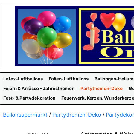
Latex-Luftballons
Folien-Luftballons
Ballongas-Helium
Feiern & Anlässe - Jahresthemen
Partythemen-Deko
Ge
Fest- & Partydekoration
Feuerwerk, Kerzen, Wunderkerz
Ballonsupermarkt
/
Partythemen-Deko
/
Partydekor