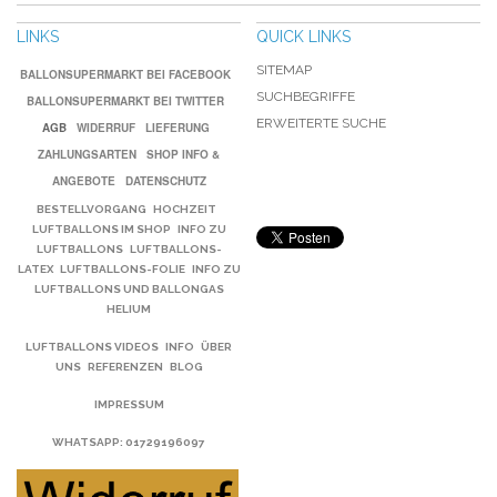
LINKS
QUICK LINKS
SITEMAP
BALLONSUPERMARKT BEI FACEBOOK
SUCHBEGRIFFE
BALLONSUPERMARKT BEI TWITTER
ERWEITERTE SUCHE
AGB
WIDERRUF
LIEFERUNG
ZAHLUNGSARTEN
SHOP INFO &
ANGEBOTE
DATENSCHUTZ
BESTELLVORGANG
HOCHZEIT
LUFTBALLONS IM SHOP
INFO ZU
LUFTBALLONS
LUFTBALLONS-
LATEX
LUFTBALLONS-FOLIE
INFO ZU
LUFTBALLONS UND BALLONGAS
HELIUM
LUFTBALLONS VIDEOS
INFO
ÜBER
UNS
REFERENZEN
BLOG
IMPRESSUM
WHATSAPP
: 01729196097