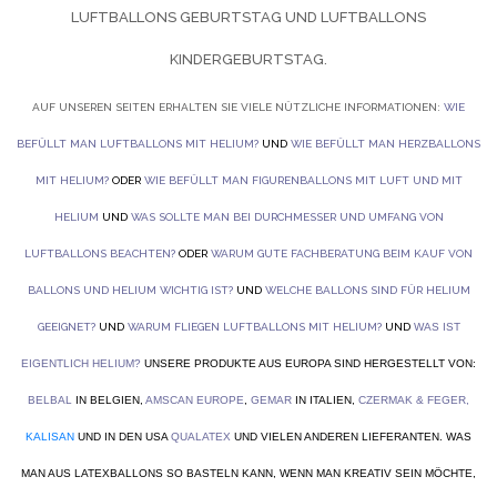
LUFTBALLONS GEBURTSTAG UND
LUFTBALLONS
KINDERGEBURTSTAG.
AUF UNSEREN SEITEN ERHALTEN SIE VIELE NÜTZLICHE INFORMATIONEN:
WIE
BEFÜLLT MAN LUFTBALLONS MIT HELIUM?
UND
WIE BEFÜLLT MAN HERZBALLONS
MIT HELIUM?
ODER
WIE BEFÜLLT MAN FIGURENBALLONS MIT LUFT UND MIT
HELIUM
UND
WAS SOLLTE MAN BEI DURCHMESSER UND UMFANG VON
LUFTBALLONS BEACHTEN?
ODER
WARUM GUTE FACHBERATUNG BEIM KAUF VON
BALLONS UND HELIUM WICHTIG IST?
UND
WELCHE BALLONS SIND FÜR HELIUM
GEEIGNET?
UND
WARUM FLIEGEN LUFTBALLONS MIT HELIUM?
UND
WAS IST
EIGENTLICH HELIUM?
UNSERE PRODUKTE AUS EUROPA SIND HERGESTELLT VON:
BELBAL
IN BELGIEN,
AMSCAN EUROPE
,
GEMAR
IN ITALIEN,
CZERMAK & FEGER
,
KALISAN
UND IN DEN USA
QUALATEX
UND VIELEN ANDEREN LIEFERANTEN. WAS
MAN AUS LATEXBALLONS SO BASTELN KANN, WENN MAN KREATIV SEIN MÖCHTE,