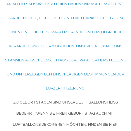
UALITÄTSAUSWAHLKRITERIEN HABEN WIR AUF ELASTIZITÄT, F
ARBECHTHEIT, DICHTIGKEIT UND HALTBARKEIT GELEGT UM I
HNEN EINE LEICHT ZU PRAKTIZIERENDE UND ERFOLGREICHE V
ERARBEITUNG ZU ERMÖGLICHEN. UNSERE LATEXBALLONS S
TAMMEN AUSSCHLIESSLICH AUS EUROPÄISCHER HERSTELLUNG UN
D UNTERLIEGEN DEN EINSCHLÄGIGEN BESTIMMUNGEN DER EU
-ZERTIFIZIERUNG.
ZU GEBURTSTAGEN SIND UNSERE LUFTBALLONS HEISS B
EGEHRT. WENN SIE IHREN GEBURTSTAG AUCH MIT L
UFTBALLONS DEKORIEREN MÖCHTEN, FINDEN SIE HIER: