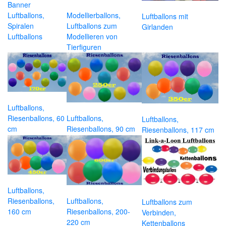
Banner
Luftballons,
Modellierballons,
Luftballons mit
Spiralen
Luftballons zum
Girlanden
Luftballons
Modellieren von
Tierfiguren
Luftballons,
Riesenballons, 60
Luftballons,
Luftballons,
cm
Riesenballons, 90 cm
Riesenballons, 117 cm
Luftballons,
Riesenballons,
Luftballons,
Luftballons zum
160 cm
Riesenballons, 200-
Verbinden,
220 cm
Kettenballons