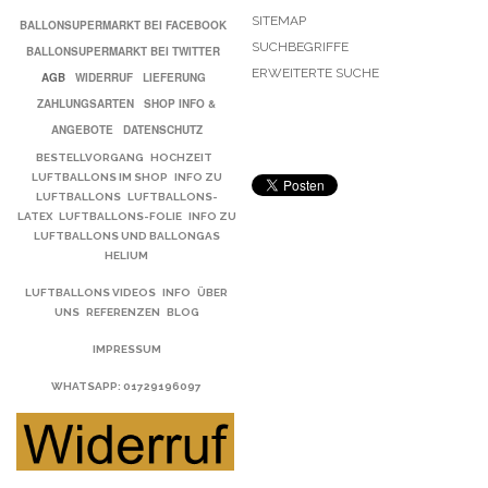
SITEMAP
BALLONSUPERMARKT BEI FACEBOOK
SUCHBEGRIFFE
BALLONSUPERMARKT BEI TWITTER
ERWEITERTE SUCHE
AGB
WIDERRUF
LIEFERUNG
ZAHLUNGSARTEN
SHOP INFO &
ANGEBOTE
DATENSCHUTZ
BESTELLVORGANG
HOCHZEIT
LUFTBALLONS IM SHOP
INFO ZU
LUFTBALLONS
LUFTBALLONS-
LATEX
LUFTBALLONS-FOLIE
INFO ZU
LUFTBALLONS UND BALLONGAS
HELIUM
LUFTBALLONS VIDEOS
INFO
ÜBER
UNS
REFERENZEN
BLOG
IMPRESSUM
WHATSAPP
: 01729196097