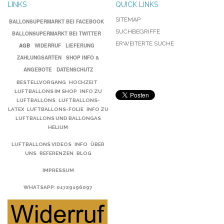
LINKS
QUICK LINKS
SITEMAP
BALLONSUPERMARKT BEI FACEBOOK
SUCHBEGRIFFE
BALLONSUPERMARKT BEI TWITTER
ERWEITERTE SUCHE
AGB
WIDERRUF
LIEFERUNG
ZAHLUNGSARTEN
SHOP INFO &
ANGEBOTE
DATENSCHUTZ
BESTELLVORGANG
HOCHZEIT
LUFTBALLONS IM SHOP
INFO ZU
LUFTBALLONS
LUFTBALLONS-
LATEX
LUFTBALLONS-FOLIE
INFO ZU
LUFTBALLONS UND BALLONGAS
HELIUM
LUFTBALLONS VIDEOS
INFO
ÜBER
UNS
REFERENZEN
BLOG
IMPRESSUM
WHATSAPP
: 01729196097