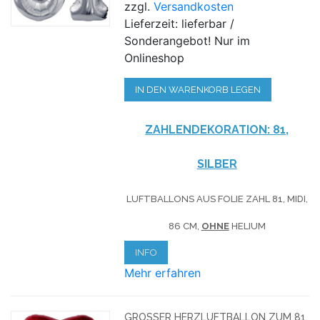
zzgl.
Versandkosten
Lieferzeit: lieferbar /
Sonderangebot! Nur im
Onlineshop
IN DEN WARENKORB LEGEN
ZAHLENDEKORATION: 81,
SILBER
LUFTBALLONS AUS FOLIE ZAHL 81, MIDI,
86 CM,
OHNE
HELIUM
INFO
Mehr erfahren
GROSSER HERZLUFTBALLON ZUM 81. G