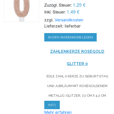
1,25 €
Zuzügl. Steuer:
1,49 €
Inkl. Steuer:
zzgl.
Versandkosten
Lieferzeit: lieferbar
IN DEN WARENKORB LEGEN
ZAHLENKERZE ROSEG
OLD
GLITTER
0
EDLE ZAHL 0 KERZE ZU GEBURTSTAG
UND JUBILÄUM MIT ROSÉGOLDENEM
METALLIC-GLITZER, 7,2 CM X 4,2 CM
INFO
Mehr erfahren