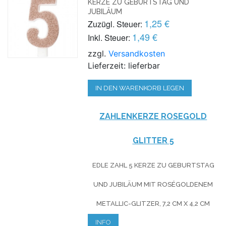
KERZE ZU GEBURTSTAG UND
JUBILÄUM
1,25 €
Zuzügl. Steuer:
1,49 €
Inkl. Steuer:
zzgl.
Versandkosten
Lieferzeit: lieferbar
IN DEN WARENKORB LEGEN
ZAHLENKERZE ROSEG
OLD
GLITTER
5
EDLE ZAHL 5 KERZE ZU GEBURTSTAG
UND JUBILÄUM MIT ROSÉGOLDENEM
METALLIC-GLITZER, 7,2 CM X 4,2 CM
INFO