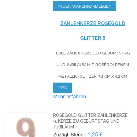
IN DEN WARENKORB LEGEN
ZAHLENKERZE ROSEG
OLD
GLITTER
8
EDLE ZAHL 8 KERZE ZU GEBURTSTAG
UND JUBILÄUM MIT ROSÉGOLDENEM
METALLIC-GLITZER, 7,2 CM X 4,2 CM
INFO
Mehr erfahren
ROSEGOLD GLITTER ZAHLENKERZE
9, KERZE ZU GEBURTSTAG UND
JUBILÄUM
1,25 €
Zuzügl. Steuer: