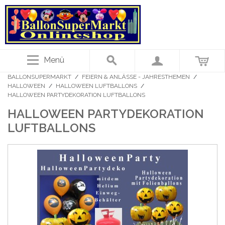
Menü
BALLONSUPERMARKT
/
FEIERN & ANLÄSSE - JAHRESTHEMEN
/
HALLOWEEN
/
HALLOWEEN LUFTBALLONS
/
HALLOWEEN PARTYDEKORATION LUFTBALLONS
HALLOWEEN PARTYDEKORATION
LUFTBALLONS