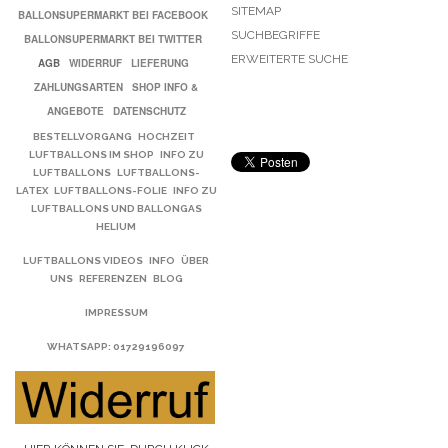
SITEMAP
BALLONSUPERMARKT BEI FACEBOOK
SUCHBEGRIFFE
BALLONSUPERMARKT BEI TWITTER
ERWEITERTE SUCHE
AGB
WIDERRUF
LIEFERUNG
ZAHLUNGSARTEN
SHOP INFO &
ANGEBOTE
DATENSCHUTZ
BESTELLVORGANG
HOCHZEIT
LUFTBALLONS IM SHOP
INFO ZU
LUFTBALLONS
LUFTBALLONS-
LATEX
LUFTBALLONS-FOLIE
INFO ZU
LUFTBALLONS UND BALLONGAS
HELIUM
LUFTBALLONS VIDEOS
INFO
ÜBER
UNS
REFERENZEN
BLOG
IMPRESSUM
WHATSAPP
: 01729196097