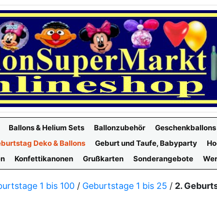
Ballons & Helium Sets
Ballonzubehör
Geschenkballons
burtstag Deko & Ballons
Geburt und Taufe, Babyparty
Ho
en
Konfettikanonen
Grußkarten
Sonderangebote
Wer
urtstage 1 bis 100
/
Geburtstage 1 bis 25
/
2. Geburt