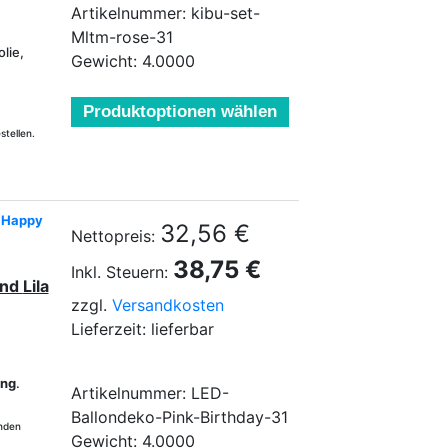
Artikelnummer: kibu-set-
Mltm-rose-31
lie,
Gewicht: 4.0000
Produktoptionen wählen
stellen.
, Happy
32,56 €
Nettopreis:
38,75 €
Inkl. Steuern:
nd
Lila
zzgl.
Versandkosten
Lieferzeit: lieferbar
ung
.
Artikelnummer: LED-
Ballondeko-Pink-Birthday-31
enden
Gewicht: 4.0000