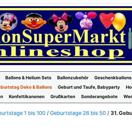
Ballons & Helium Sets
Ballonzubehör
Geschenkballons
burtstag Deko & Ballons
Geburt und Taufe, Babyparty
Ho
en
Konfettikanonen
Grußkarten
Sonderangebote
Wer
urtstage 1 bis 100
/
Geburtstage 26 bis 50
/
31. Gebu