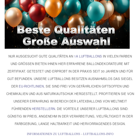
NUR AUSGESUCHT GUTE QUALITÄTEN AN
1A LUFTBALLONS
IN VIELEN FARBEN
UND GRÖSSEN BIETEN IHNEN HIER ERFAHRENE BALLONDEKORATEURE MIT Z
ERTIFIKAT. GETESTET UND ERPROBT IN DER PRAXIS SEIT 30 JAHREN UND FÜR G
UT BEFUNDEN. UNSERE LUFTBALLONS BESITZEN AUSNAHMSLOS DAS SIEGEL D
ER
EU-RICHTLINIEN
, SIE SIND FREI VON GEFÄHRLICHEN GIFTSOFFEN UND
CHEMIKALIEN UND AUS NATURKAUTSCHUK HERGESTELLT. PROFITIEREN SIE VON
UNSERER ERFAHRUNG IM BEREICH DER LATEXBALLONS VON WELTWEIT
FÜHRENDEN
HERSTELLERN
. DIE VORTEILE UNSERER LUFTBALLONS SIND:
GÜNSTIG IM PREIS, ANGENEHM IN DER VERARBEITUNG, VIELFÄLTIGKEIT IN DER
FARBGEBUNG, LANGE HALTBARKEIT UND HERVORRAGENDES DESIGN.
INFORMATIONEN ZU LUFTBALLONS
-
LUFTBALLONS-INFO