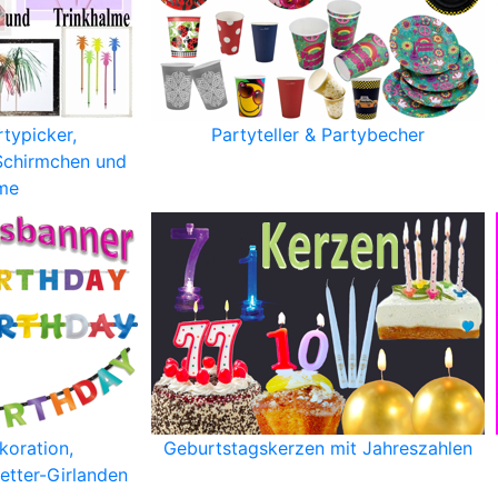
typicker,
Partyteller & Partybecher
 Schirmchen und
lme
koration,
Geburtstagskerzen mit Jahreszahlen
etter-Girlanden