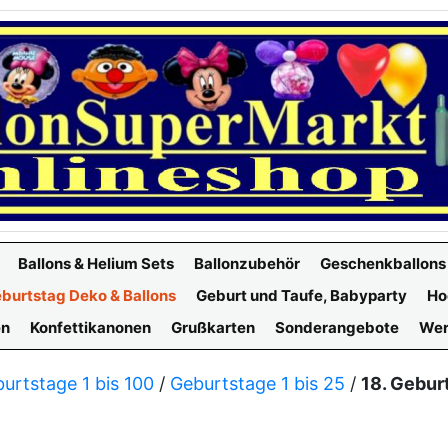
Ballons & Helium Sets
Ballonzubehör
Geschenkballons
burtstag Deko & Ballons
Geburt und Taufe, Babyparty
Ho
en
Konfettikanonen
Grußkarten
Sonderangebote
Wer
urtstage 1 bis 100
/
Geburtstage 1 bis 25
/
18. Gebur