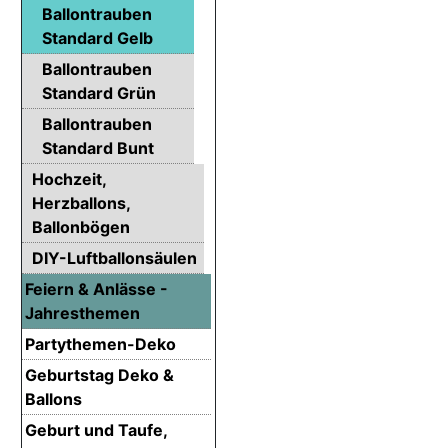
Ballontrauben
Standard Gelb
Ballontrauben
Standard Grün
Ballontrauben
Standard Bunt
Hochzeit,
Herzballons,
Ballonbögen
DIY-Luftballonsäulen
Feiern & Anlässe -
Jahresthemen
Partythemen-Deko
Geburtstag Deko &
Ballons
Geburt und Taufe,