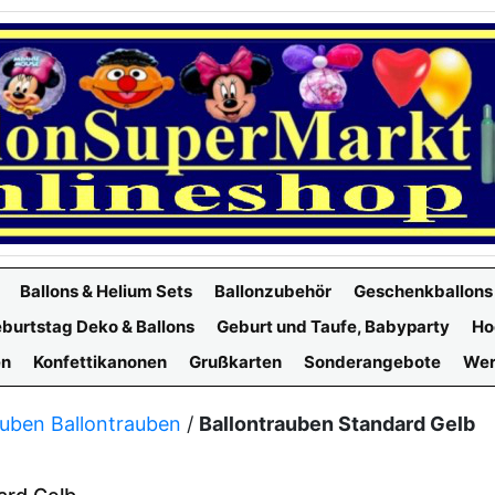
Ballons & Helium Sets
Ballonzubehör
Geschenkballons
burtstag Deko & Ballons
Geburt und Taufe, Babyparty
Ho
en
Konfettikanonen
Grußkarten
Sonderangebote
Wer
auben Ballontrauben
/
Ballontrauben Standard Gelb