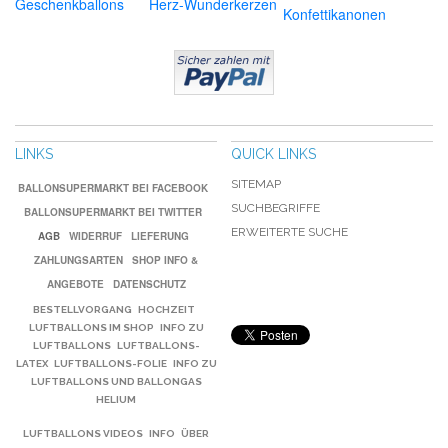
Geschenkballons
Herz-Wunderkerzen
Konfettikanonen
LINKS
QUICK LINKS
SITEMAP
BALLONSUPERMARKT BEI FACEBOOK
SUCHBEGRIFFE
BALLONSUPERMARKT BEI TWITTER
ERWEITERTE SUCHE
AGB
WIDERRUF
LIEFERUNG
ZAHLUNGSARTEN
SHOP INFO &
ANGEBOTE
DATENSCHUTZ
BESTELLVORGANG
HOCHZEIT
LUFTBALLONS IM SHOP
INFO ZU
LUFTBALLONS
LUFTBALLONS-
LATEX
LUFTBALLONS-FOLIE
INFO ZU
LUFTBALLONS UND BALLONGAS
HELIUM
LUFTBALLONS VIDEOS
INFO
ÜBER