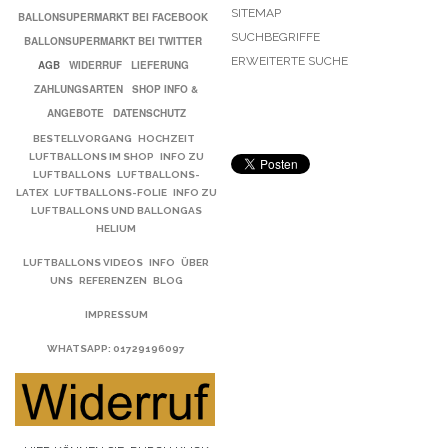
SITEMAP
BALLONSUPERMARKT BEI FACEBOOK
SUCHBEGRIFFE
BALLONSUPERMARKT BEI TWITTER
ERWEITERTE SUCHE
AGB
WIDERRUF
LIEFERUNG
ZAHLUNGSARTEN
SHOP INFO &
ANGEBOTE
DATENSCHUTZ
BESTELLVORGANG
HOCHZEIT
LUFTBALLONS IM SHOP
INFO ZU
LUFTBALLONS
LUFTBALLONS-
LATEX
LUFTBALLONS-FOLIE
INFO ZU
LUFTBALLONS UND BALLONGAS
HELIUM
LUFTBALLONS VIDEOS
INFO
ÜBER
UNS
REFERENZEN
BLOG
IMPRESSUM
WHATSAPP
: 01729196097