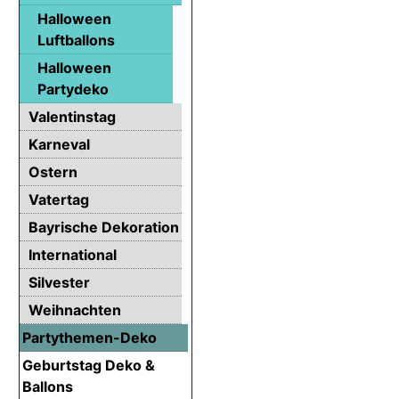
Halloween
Luftballons
Halloween
Partydeko
Valentinstag
Karneval
Ostern
Vatertag
Bayrische Dekoration
International
Silvester
Weihnachten
Partythemen-Deko
Geburtstag Deko &
Ballons