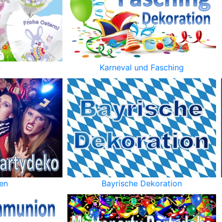
n
Karneval und Fasching
en
Bayrische Dekoration