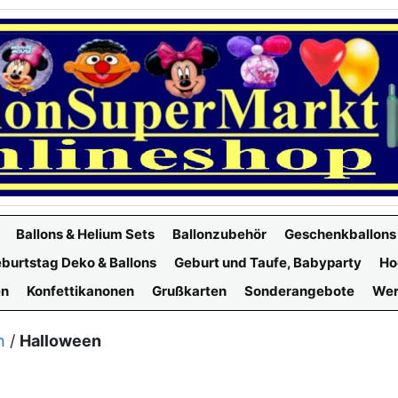
Ballons & Helium Sets
Ballonzubehör
Geschenkballons
burtstag Deko & Ballons
Geburt und Taufe, Babyparty
Ho
en
Konfettikanonen
Grußkarten
Sonderangebote
Wer
n
/
Halloween