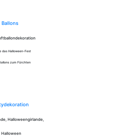
 Ballons
uftballondekoration
ie das Halloween-Fest
Ballons zum Fürchten
tydekoration
nde, Halloweengirlande,
n Halloween