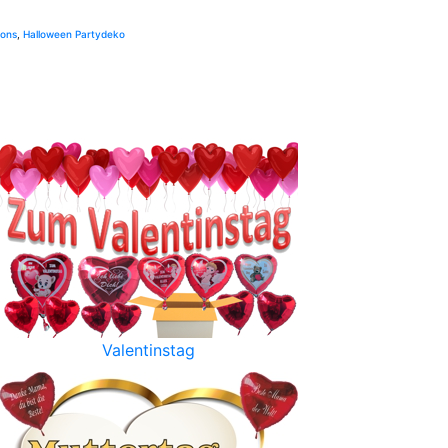
lons
,
Halloween Partydeko
Valentinstag