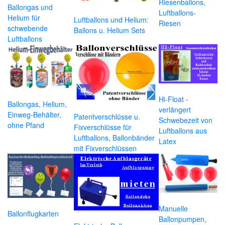
Riesenballons,
Ballongas und
Luftballons-
Helium für
Luftballons und Helium:
Riesen
schwebende
Ballons u. Helium Sets
Luftballons
Hi-Float -
Ballongas, Helium,
verlängert
Einweg-Behälter,
Patentverschlüsse u.
Schwebezeit von
ohne Pfand
Fixverschlüsse für
Luftballons aus
Luftballons, Ballonbänder
Latex
mit Fixverschlüssen
Manuelle
Ballonflugkarten
Ballonpumpen,