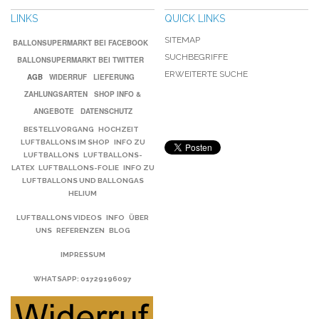
LINKS
QUICK LINKS
SITEMAP
BALLONSUPERMARKT BEI FACEBOOK
SUCHBEGRIFFE
BALLONSUPERMARKT BEI TWITTER
ERWEITERTE SUCHE
AGB
WIDERRUF
LIEFERUNG
ZAHLUNGSARTEN
SHOP INFO &
ANGEBOTE
DATENSCHUTZ
BESTELLVORGANG
HOCHZEIT
LUFTBALLONS IM SHOP
INFO ZU
LUFTBALLONS
LUFTBALLONS-
LATEX
LUFTBALLONS-FOLIE
INFO ZU
LUFTBALLONS UND BALLONGAS
HELIUM
LUFTBALLONS VIDEOS
INFO
ÜBER
UNS
REFERENZEN
BLOG
IMPRESSUM
WHATSAPP
: 01729196097