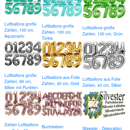
Luftballons große
Luftballons große
Luftballons große
Zahlen, 100 cm,
Zahlen, 100 cm,
Zahlen, 100 cm, Grün
Aquamarin
Türkis
Luftballons große
Luftballons aus Folie
Luftballons aus Folie
Zahlen, 86 cm,
Zahlen, 40 cm, Gold
Zahlen, 43 cm, Silber
Silber mit Punkten
Zahlen Luftballons
Buchstaben
Silvester - Dekoration