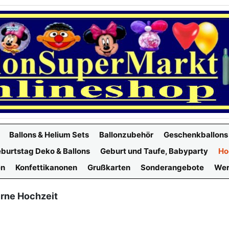
Ballons & Helium Sets
Ballonzubehör
Geschenkballons
burtstag Deko & Ballons
Geburt und Taufe, Babyparty
Ho
en
Konfettikanonen
Grußkarten
Sonderangebote
Wer
rne Hochzeit