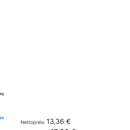
ag
gas
13,36 €
Nettopreis: