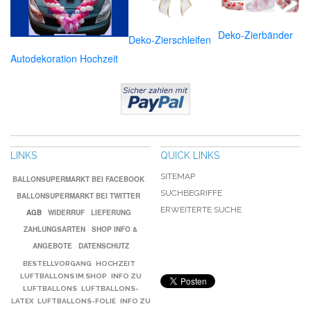
Deko-Zierbänder
Deko-Zierschleifen
Autodekoration Hochzeit
LINKS
QUICK LINKS
SITEMAP
BALLONSUPERMARKT BEI FACEBOOK
SUCHBEGRIFFE
BALLONSUPERMARKT BEI TWITTER
ERWEITERTE SUCHE
AGB
WIDERRUF
LIEFERUNG
ZAHLUNGSARTEN
SHOP INFO &
ANGEBOTE
DATENSCHUTZ
BESTELLVORGANG
HOCHZEIT
LUFTBALLONS IM SHOP
INFO ZU
LUFTBALLONS
LUFTBALLONS-
LATEX
LUFTBALLONS-FOLIE
INFO ZU