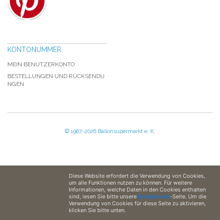
KONTONUMMER
MEIN BENUTZERKONTO
BESTELLUNGEN UND RÜCKSENDU
NGEN
© 1987-2026 Ballonsupermarkt e. K.
Diese Website erfordert die Verwendung von Cookies,
um alle Funktionen nutzen zu können. Für weitere
Informationen, welche Daten in den Cookies enthalten
sind, lesen Sie bitte unsere
Datenschutz
-Seite. Um die
Verwendung von Cookies für diese Seite zu aktivieren,
klicken Sie bitte unten.