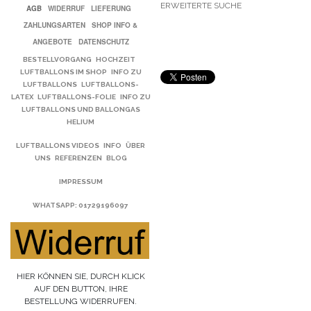
ERWEITERTE SUCHE
AGB
WIDERRUF
LIEFERUNG
ZAHLUNGSARTEN
SHOP INFO &
ANGEBOTE
DATENSCHUTZ
BESTELLVORGANG
HOCHZEIT
LUFTBALLONS IM SHOP
INFO ZU
LUFTBALLONS
LUFTBALLONS-
LATEX
LUFTBALLONS-FOLIE
INFO ZU
LUFTBALLONS UND BALLONGAS
HELIUM
LUFTBALLONS VIDEOS
INFO
ÜBER
UNS
REFERENZEN
BLOG
IMPRESSUM
WHATSAPP
: 01729196097
HIER KÖNNEN SIE, DURCH KLICK
AUF DEN BUTTON, IHRE
BESTELLUNG WIDERRUFEN.