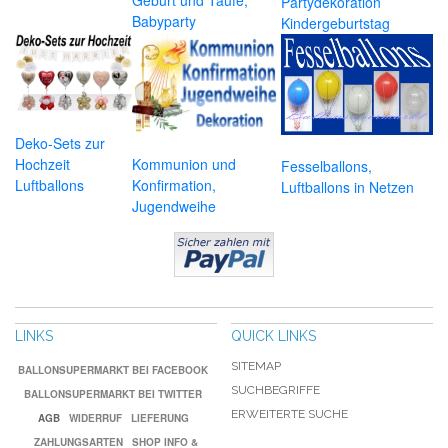
Geburt und Taufe,
Partydekoration
Babyparty
Kindergeburtstag
Deko-Sets zur
Hochzeit
Kommunion und
Fesselballons,
Luftballons
Konfirmation,
Luftballons in Netzen
Jugendweihe
LINKS
QUICK LINKS
SITEMAP
BALLONSUPERMARKT BEI FACEBOOK
SUCHBEGRIFFE
BALLONSUPERMARKT BEI TWITTER
ERWEITERTE SUCHE
AGB
WIDERRUF
LIEFERUNG
ZAHLUNGSARTEN
SHOP INFO &