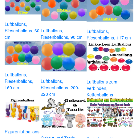
Luftballons,
Riesenballons, 60
Luftballons,
Luftballons,
cm
Riesenballons, 90 cm
Riesenballons, 117 cm
Luftballons,
Riesenballons,
Luftballons,
Luftballons zum
160 cm
Riesenballons, 200-
Verbinden,
220 cm
Kettenballons
Figurenluftballons