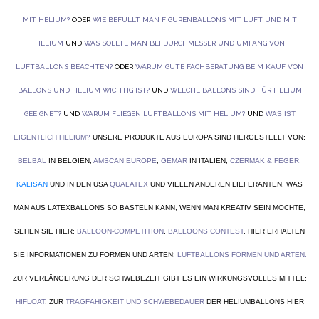
MIT HELIUM?
ODER
WIE BEFÜLLT MAN FIGURENBALLONS MIT LUFT UND MIT
HELIUM
UND
WAS SOLLTE MAN BEI DURCHMESSER UND UMFANG VON
LUFTBALLONS BEACHTEN?
ODER
WARUM GUTE FACHBERATUNG BEIM KAUF VON
BALLONS UND HELIUM WICHTIG IST?
UND
WELCHE BALLONS SIND FÜR HELIUM
GEEIGNET?
UND
WARUM FLIEGEN LUFTBALLONS MIT HELIUM?
UND
WAS IST
EIGENTLICH HELIUM?
UNSERE PRODUKTE AUS EUROPA SIND HERGESTELLT VON:
BELBAL
IN BELGIEN,
AMSCAN EUROPE
,
GEMAR
IN ITALIEN,
CZERMAK & FEGER
,
KALISAN
UND IN DEN USA
QUALATEX
UND VIELEN ANDEREN LIEFERANTEN. WAS
MAN AUS LATEXBALLONS SO BASTELN KANN, WENN MAN KREATIV SEIN MÖCHTE,
SEHEN SIE HIER:
BALLOON-COMPETITION
,
BALLOONS CONTEST
. HIER ERHALTEN
SIE INFORMATIONEN ZU FORMEN UND ARTEN:
LUFTBALLONS FORMEN UND ARTEN
.
ZUR VERLÄNGERUNG DER SCHWEBEZEIT GIBT ES EIN WIRKUNGSVOLLES MITTEL:
HIFLOAT
. ZUR
TRAGFÄHIGKEIT UND SCHWEBEDAUER
DER HELIUMBALLONS HIER