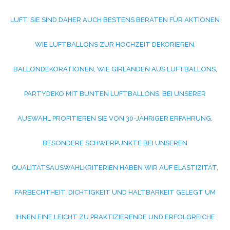
UFT. SIE SIND DAHER AUCH BESTENS BERATEN FÜR AKTIONEN W
IE LUFTBALLONS ZUR HOCHZEIT DEKORIEREN, B
ALLONDEKORATIONEN, WIE GIRLANDEN AUS LUFTBALLONS, P
ARTYDEKO MIT BUNTEN LUFTBALLONS. BEI UNSERER A
USWAHL PROFITIEREN SIE VON 30-JÄHRIGER ERFAHRUNG. B
ESONDERE SCHWERPUNKTE BEI UNSEREN Q
UALITÄTSAUSWAHLKRITERIEN HABEN WIR AUF ELASTIZITÄT, F
ARBECHTHEIT, DICHTIGKEIT UND HALTBARKEIT GELEGT UM I
HNEN EINE LEICHT ZU PRAKTIZIERENDE UND ERFOLGREICHE V