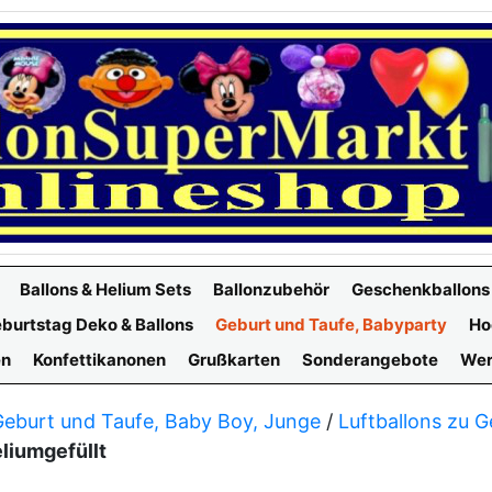
Ballons & Helium Sets
Ballonzubehör
Geschenkballons
burtstag Deko & Ballons
Geburt und Taufe, Babyparty
Ho
en
Konfettikanonen
Grußkarten
Sonderangebote
Wer
Geburt und Taufe, Baby Boy, Junge
/
Luftballons zu 
eliumgefüllt