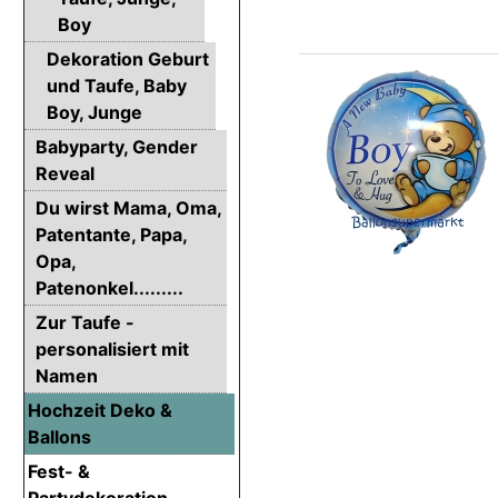
Boy
Dekoration Geburt
und Taufe, Baby
Boy, Junge
Babyparty, Gender
Reveal
Du wirst Mama, Oma,
Patentante, Papa,
Opa,
Patenonkel.........
Zur Taufe -
personalisiert mit
Namen
Hochzeit Deko &
Ballons
Fest- &
Partydekoration