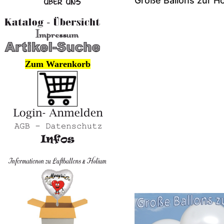
Große Ballons zur H
Zum Warenkorb