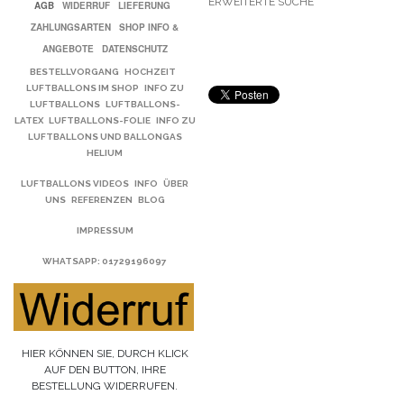
ERWEITERTE SUCHE
AGB
WIDERRUF
LIEFERUNG
ZAHLUNGSARTEN
SHOP INFO &
ANGEBOTE
DATENSCHUTZ
BESTELLVORGANG
HOCHZEIT
LUFTBALLONS IM SHOP
INFO ZU
LUFTBALLONS
LUFTBALLONS-
LATEX
LUFTBALLONS-FOLIE
INFO ZU
LUFTBALLONS UND BALLONGAS
HELIUM
LUFTBALLONS VIDEOS
INFO
ÜBER
UNS
REFERENZEN
BLOG
IMPRESSUM
WHATSAPP
: 01729196097
HIER KÖNNEN SIE, DURCH KLICK
AUF DEN BUTTON, IHRE
BESTELLUNG WIDERRUFEN.