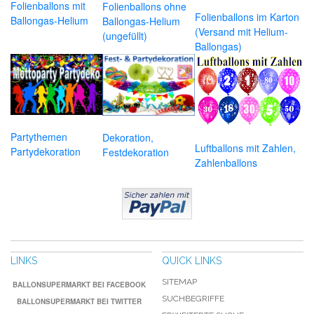
Folienballons mit
Folienballons ohne
Folienballons im Karton
Ballongas-Helium
Ballongas-Helium
(Versand mit Helium-
(ungefüllt)
Ballongas)
Partythemen
Dekoration,
Luftballons mit Zahlen,
Partydekoration
Festdekoration
Zahlenballons
LINKS
QUICK LINKS
SITEMAP
BALLONSUPERMARKT BEI FACEBOOK
SUCHBEGRIFFE
BALLONSUPERMARKT BEI TWITTER