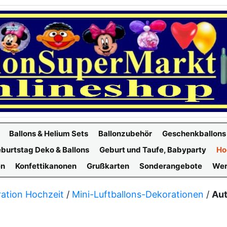
Ballons & Helium Sets
Ballonzubehör
Geschenkballons
burtstag Deko & Ballons
Geburt und Taufe, Babyparty
Ho
en
Konfettikanonen
Grußkarten
Sonderangebote
Wer
ation Hochzeit
/
Mini-Luftballons-Dekorationen
/
Aut