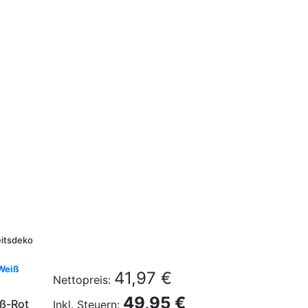
eitsdeko
-Weiß
41,97 €
Nettopreis:
49,95 €
iß-Rot
Inkl. Steuern: