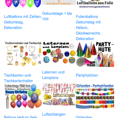
Geburtstage 1 bis
Luftballons mit Zahlen,
Folienballons
100
Geburtstag,
Geburtstag mit
Dekoration
Helium,
Glückwünsche,
Dekoration
Laternen und
Tischkarten und
Partyhütchen
Lampions
Tischkartenhalter
Luftschlangen
Ballons Helium Sets
Girlanden,