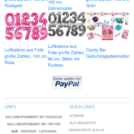
100 cm,
Roségold
Grün
Zebramuster
Luftballons aus
Luftballons aus Folie
Candy Bar
Folie große Zahlen,
große Zahlen, 100 cm,
Geburtstagsdekoration
86 cm, Silber mit
Rosa
Punkten
LINKS
QUICK LINKS
SITEMAP
BALLONSUPERMARKT BEI FACEBOOK
SUCHBEGRIFFE
BALLONSUPERMARKT BEI TWITTER
ERWEITERTE SUCHE
AGB
WIDERRUF
LIEFERUNG