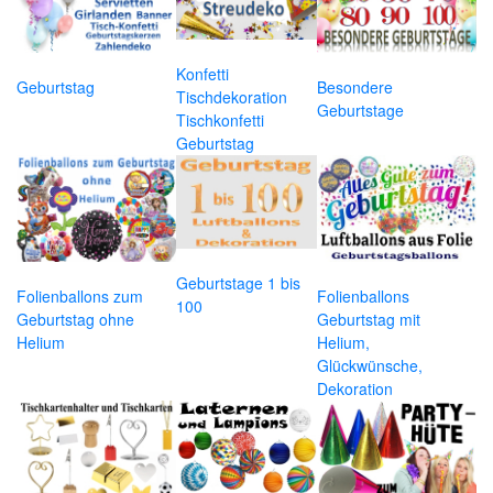
Konfetti
Geburtstag
Besondere
Tischdekoration
Geburtstage
Tischkonfetti
Geburtstag
Geburtstage 1 bis
Folienballons zum
Folienballons
100
Geburtstag ohne
Geburtstag mit
Helium
Helium,
Glückwünsche,
Dekoration