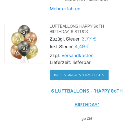
Mehr erfahren
LUFTBALLONS HAPPY 80TH
BIRTHDAY, 6 STÜCK
3,77 €
Zuzügl. Steuer:
4,49 €
Inkl. Steuer:
zzgl.
Versandkosten
Lieferzeit: lieferbar
IN DEN WARENKORB LEGEN
6 LUFTBALLONS - "HAPPY 80TH
BIRTHDAY"
30 CM