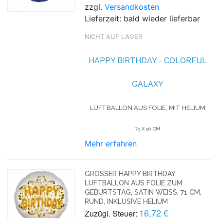
zzgl.
Versandkosten
Lieferzeit: bald wieder lieferbar
NICHT AUF LAGER
HAPPY BIRTHDAY - COLORFUL
GALAXY
LUFTBALLON AUS FOLIE, MIT HELIUM
73 X 50 CM
Mehr erfahren
GROSSER HAPPY BIRTHDAY L
UFTBALLON AUS FOLIE ZUM G
EBURTSTAG, SATIN WEISS, 71 CM, RU
ND, INKLUSIVE HELIUM
16,72 €
Zuzügl. Steuer: