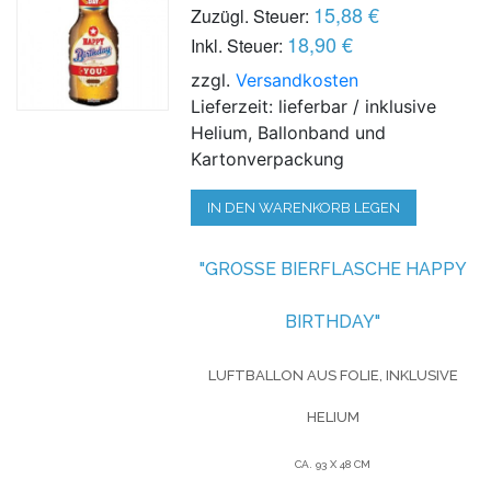
15,88 €
Zuzügl. Steuer:
18,90 €
Inkl. Steuer:
zzgl.
Versandkosten
Lieferzeit: lieferbar / inklusive
Helium, Ballonband und
Kartonverpackung
IN DEN WARENKORB LEGEN
"GROSSE BIERFLASCHE HAPPY B
IRTHDAY"
LUFTBALLON AUS FOLIE, INKLUSIVE
HELIUM
CA. 93 X 48 CM