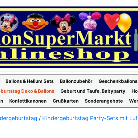
Ballons & Helium Sets
Ballonzubehör
Geschenkballons
burtstag Deko & Ballons
Geburt und Taufe, Babyparty
Ho
en
Konfettikanonen
Grußkarten
Sonderangebote
Wer
dergeburtstag
/
Kindergeburtstag Party-Sets mit Luf