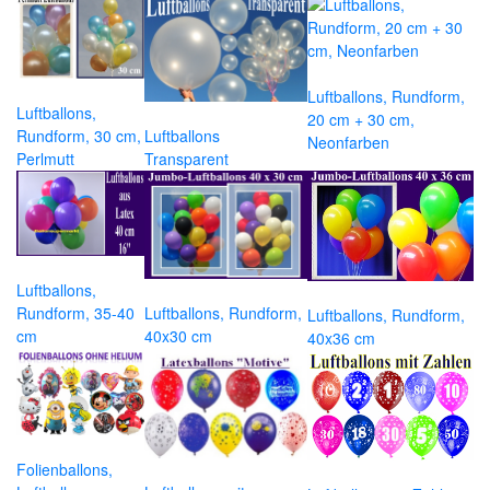
Luftballons, Rundform,
Luftballons,
20 cm + 30 cm,
Rundform, 30 cm,
Luftballons
Neonfarben
Perlmutt
Transparent
Luftballons,
Rundform, 35-40
Luftballons, Rundform,
Luftballons, Rundform,
cm
40x30 cm
40x36 cm
Folienballons,