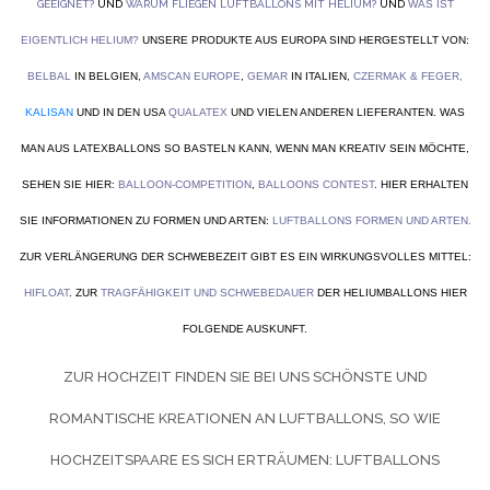
GEEIGNET?
UND
WARUM FLIEGEN LUFTBALLONS MIT HELIUM?
UND
WAS IST
EIGENTLICH HELIUM?
UNSERE PRODUKTE AUS EUROPA SIND HERGESTELLT VON:
BELBAL
IN BELGIEN,
AMSCAN EUROPE
,
GEMAR
IN ITALIEN,
CZERMAK & FEGER
,
KALISAN
UND IN DEN USA
QUALATEX
UND VIELEN ANDEREN LIEFERANTEN. WAS
MAN AUS LATEXBALLONS SO BASTELN KANN, WENN MAN KREATIV SEIN MÖCHTE,
SEHEN SIE HIER:
BALLOON-COMPETITION
,
BALLOONS CONTEST
. HIER ERHALTEN
SIE INFORMATIONEN ZU FORMEN UND ARTEN:
LUFTBALLONS FORMEN UND ARTEN
.
ZUR VERLÄNGERUNG DER SCHWEBEZEIT GIBT ES EIN WIRKUNGSVOLLES MITTEL:
HIFLOAT
. ZUR
TRAGFÄHIGKEIT UND SCHWEBEDAUER
DER HELIUMBALLONS HIER
FOLGENDE AUSKUNFT.
ZUR HOCHZEIT FINDEN SIE BEI UNS SCHÖNSTE UND
ROMANTISCHE KREATIONEN AN LUFTBALLONS, SO WIE
HOCHZEITSPAARE ES SICH ERTRÄUMEN:
LUFTBALLONS