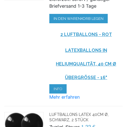
Briefversand 1-3 Tage
IN DEN WARENKORB LEGEN
2 LUFTBALLONS - ROT
LATEXBALLONS IN
HELIUMQUALITÄT, 40 CM Ø
ÜBERGRÖSSE - 16"
INFO
Mehr erfahren
LUFTBALLONS LATEX 40CM Ø,
SCHWARZ, 2 STÜCK
1,22 €
Zuzügl. Steuer: