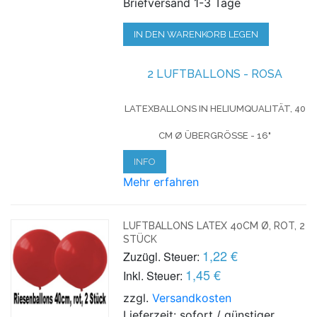
Briefversand 1-3 Tage
IN DEN WARENKORB LEGEN
2 LUFTBALLONS - ROSA
LATEXBALLONS IN HELIUMQUALITÄT, 40
CM Ø ÜBERGRÖSSE - 16"
INFO
Mehr erfahren
LUFTBALLONS LATEX 40CM Ø, ROT, 2
STÜCK
1,22 €
Zuzügl. Steuer:
1,45 €
Inkl. Steuer:
zzgl.
Versandkosten
Lieferzeit: sofort / günstiger