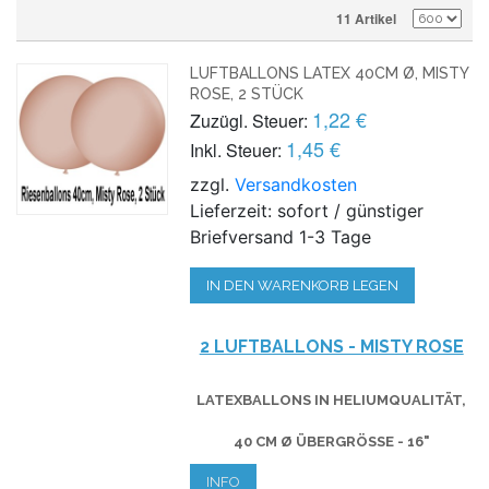
11 Artikel
LUFTBALLONS LATEX 40CM Ø, MISTY
ROSE, 2 STÜCK
1,22 €
Zuzügl. Steuer:
1,45 €
Inkl. Steuer:
zzgl.
Versandkosten
Lieferzeit: sofort / günstiger
Briefversand 1-3 Tage
IN DEN WARENKORB LEGEN
2 LUFTBALLONS - MISTY ROSE
LATEXBALLONS IN HELIUMQUALITÄT,
40 CM Ø ÜBERGRÖSSE - 16"
INFO