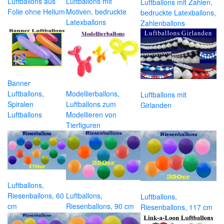
Luftballons aus
Luftballons mit
Luftballons mit Zahlen,
Folie ohne Helium
Motiven, bedruckte
bedruckte Latexballons,
Latexballons
Zahlenballons
Banner
Luftballons,
Modellierballons,
Luftballons mit
Spiralen
Luftballons zum
Girlanden
Luftballons
Modellieren von
Tierfiguren
Luftballons,
Riesenballons, 60
Luftballons,
Luftballons,
cm
Riesenballons, 90 cm
Riesenballons, 117 cm