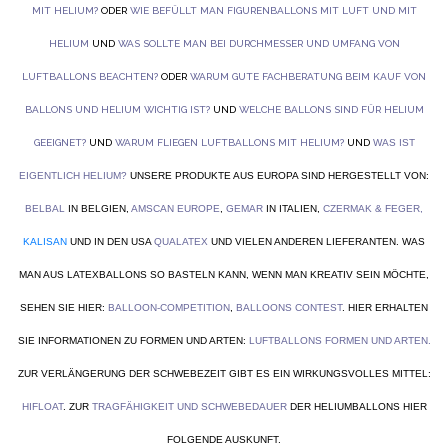
MIT HELIUM?
ODER
WIE BEFÜLLT MAN FIGURENBALLONS MIT LUFT UND MIT
HELIUM
UND
WAS SOLLTE MAN BEI DURCHMESSER UND UMFANG VON
LUFTBALLONS BEACHTEN?
ODER
WARUM GUTE FACHBERATUNG BEIM KAUF VON
BALLONS UND HELIUM WICHTIG IST?
UND
WELCHE BALLONS SIND FÜR HELIUM
GEEIGNET?
UND
WARUM FLIEGEN LUFTBALLONS MIT HELIUM?
UND
WAS IST
EIGENTLICH HELIUM?
UNSERE PRODUKTE AUS EUROPA SIND HERGESTELLT VON:
BELBAL
IN BELGIEN,
AMSCAN EUROPE
,
GEMAR
IN ITALIEN,
CZERMAK & FEGER
,
KALISAN
UND IN DEN USA
QUALATEX
UND VIELEN ANDEREN LIEFERANTEN. WAS
MAN AUS LATEXBALLONS SO BASTELN KANN, WENN MAN KREATIV SEIN MÖCHTE,
SEHEN SIE HIER:
BALLOON-COMPETITION
,
BALLOONS CONTEST
. HIER ERHALTEN
SIE INFORMATIONEN ZU FORMEN UND ARTEN:
LUFTBALLONS FORMEN UND ARTEN
.
ZUR VERLÄNGERUNG DER SCHWEBEZEIT GIBT ES EIN WIRKUNGSVOLLES MITTEL:
HIFLOAT
. ZUR
TRAGFÄHIGKEIT UND SCHWEBEDAUER
DER HELIUMBALLONS HIER
FOLGENDE AUSKUNFT.