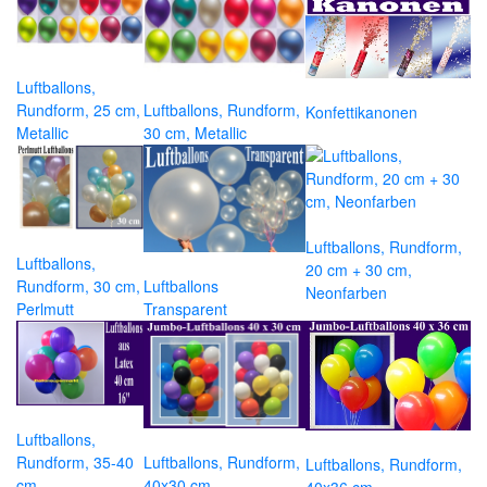
Luftballons,
Rundform, 25 cm,
Luftballons, Rundform,
Konfettikanonen
Metallic
30 cm, Metallic
Luftballons, Rundform,
Luftballons,
20 cm + 30 cm,
Rundform, 30 cm,
Luftballons
Neonfarben
Perlmutt
Transparent
Luftballons,
Rundform, 35-40
Luftballons, Rundform,
Luftballons, Rundform,
cm
40x30 cm