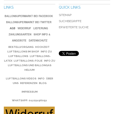
LINKS
QUICK LINKS
SITEMAP
BALLONSUPERMARKT BEI FACEBOOK
SUCHBEGRIFFE
BALLONSUPERMARKT BEI TWITTER
ERWEITERTE SUCHE
AGB
WIDERRUF
LIEFERUNG
ZAHLUNGSARTEN
SHOP INFO &
ANGEBOTE
DATENSCHUTZ
BESTELLVORGANG
HOCHZEIT
LUFTBALLONS IM SHOP
INFO ZU
LUFTBALLONS
LUFTBALLONS-
LATEX
LUFTBALLONS-FOLIE
INFO ZU
LUFTBALLONS UND BALLONGAS
HELIUM
LUFTBALLONS VIDEOS
INFO
ÜBER
UNS
REFERENZEN
BLOG
IMPRESSUM
WHATSAPP
: 01729196097