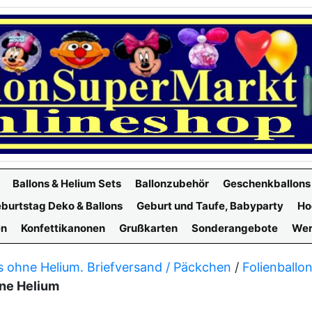
Ballons & Helium Sets
Ballonzubehör
Geschenkballons
burtstag Deko & Ballons
Geburt und Taufe, Babyparty
Ho
en
Konfettikanonen
Grußkarten
Sonderangebote
Wer
s ohne Helium. Briefversand / Päckchen
/
Folienballo
hne Helium