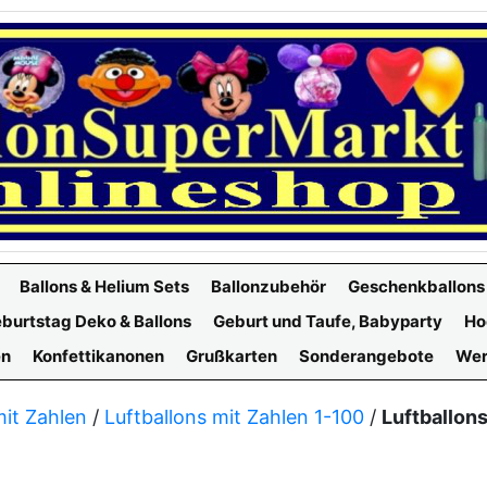
Ballons & Helium Sets
Ballonzubehör
Geschenkballons
burtstag Deko & Ballons
Geburt und Taufe, Babyparty
Ho
en
Konfettikanonen
Grußkarten
Sonderangebote
Wer
mit Zahlen
/
Luftballons mit Zahlen 1-100
/
Luftballon