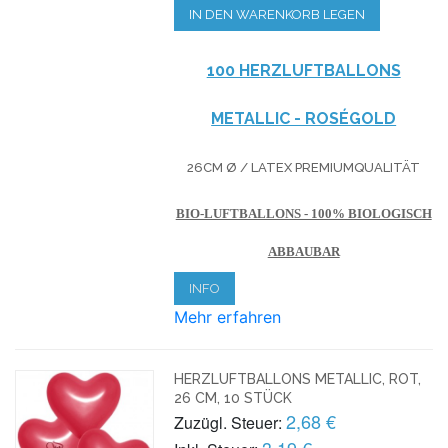
IN DEN WARENKORB LEGEN
100 HERZLUFTBALLONS
METALLIC - ROSÉGOLD
26CM Ø / LATEX PREMIUMQUALITÄT
BIO-LUFTBALLONS - 100% BIOLOGISCH
ABBAUBAR
INFO
Mehr erfahren
HERZLUFTBALLONS METALLIC, ROT,
26 CM, 10 STÜCK
2,68 €
Zuzügl. Steuer:
3,19 €