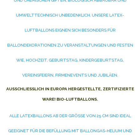
UND CHEMISCHEN GIFTEN, BIOLOGISCH ABBAUBAR UND
UMWELTTECHNISCH UNBEDENKLICH. UNSERE LATEX-
LUFTBALLONS EIGNEN SICH BESONDERS FÜR
BALLONDEKORATIONEN ZU VERANSTALTUNGEN UND FESTEN
WIE, HOCHZEIT, GEBURTSTAG, KINDERGEBURTSTAG,
VEREINSFEIERN, FIRMENEVENTS UND JUBILÄEN.
AUSSCHLIESSLICH IN EUROPA HERGESTELLTE, ZERTIFIZIERTE W
ARE! BIO-LUFTBALLONS.
ALLE LATEXBALLONS AB DER GRÖSSE VON 25 CM SIND IDEAL G
EEIGNET FÜR DIE BEFÜLLUNG MIT BALLONGAS-HELIUM UND L