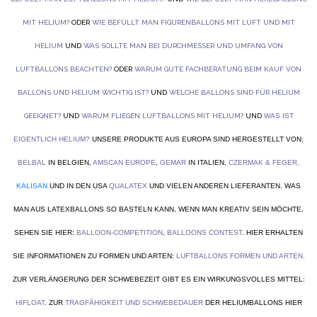
MIT HELIUM?
ODER
WIE BEFÜLLT MAN FIGURENBALLONS MIT LUFT UND MIT
HELIUM
UND
WAS SOLLTE MAN BEI DURCHMESSER UND UMFANG VON
LUFTBALLONS BEACHTEN?
ODER
WARUM GUTE FACHBERATUNG BEIM KAUF VON
BALLONS UND HELIUM WICHTIG IST?
UND
WELCHE BALLONS SIND FÜR HELIUM
GEEIGNET?
UND
WARUM FLIEGEN LUFTBALLONS MIT HELIUM?
UND
WAS IST
EIGENTLICH HELIUM?
UNSERE PRODUKTE AUS EUROPA SIND HERGESTELLT VON:
BELBAL
IN BELGIEN,
AMSCAN EUROPE
,
GEMAR
IN ITALIEN,
CZERMAK & FEGER
,
KALISAN
UND IN DEN USA
QUALATEX
UND VIELEN ANDEREN LIEFERANTEN. WAS
MAN AUS LATEXBALLONS SO BASTELN KANN, WENN MAN KREATIV SEIN MÖCHTE,
SEHEN SIE HIER:
BALLOON-COMPETITION
,
BALLOONS CONTEST
. HIER ERHALTEN
SIE INFORMATIONEN ZU FORMEN UND ARTEN:
LUFTBALLONS FORMEN UND ARTEN
.
ZUR VERLÄNGERUNG DER SCHWEBEZEIT GIBT ES EIN WIRKUNGSVOLLES MITTEL:
HIFLOAT
. ZUR
TRAGFÄHIGKEIT UND SCHWEBEDAUER
DER HELIUMBALLONS HIER