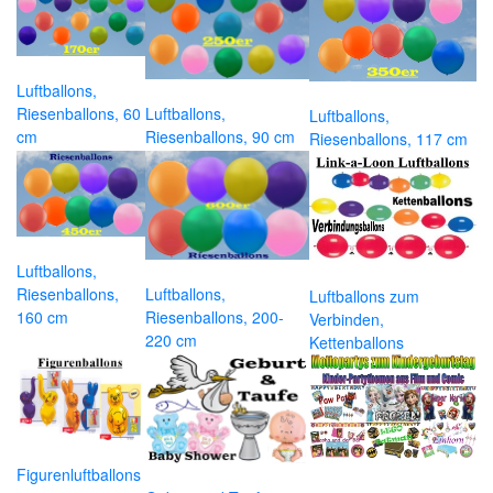
Luftballons,
Riesenballons, 60
Luftballons,
Luftballons,
cm
Riesenballons, 90 cm
Riesenballons, 117 cm
Luftballons,
Riesenballons,
Luftballons,
Luftballons zum
160 cm
Riesenballons, 200-
Verbinden,
220 cm
Kettenballons
Figurenluftballons